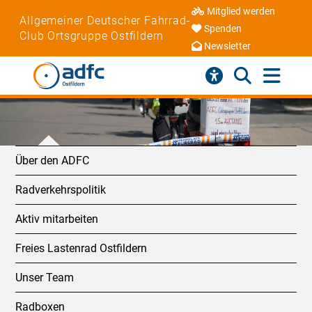
Mitglied werden
Allgemeiner Deutscher Fahrrad-
Spenden
Club Ortsgruppe Ostfildern
Newsletter
Über den ADFC
Radverkehrspolitik
Aktiv mitarbeiten
Freies Lastenrad Ostfildern
Unser Team
Radboxen