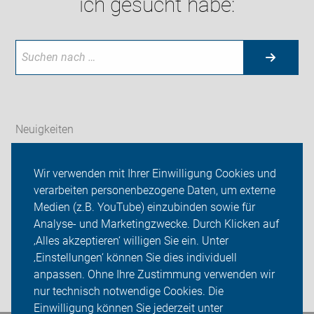
ich gesucht habe:
Neuigkeiten
ADFC Ostfildern
Wir verwenden mit Ihrer Einwilligung Cookies und
verarbeiten personenbezogene Daten, um externe
Unsere Touren
Medien (z.B. YouTube) einzubinden sowie für
Sei dabei
Analyse- und Marketingzwecke. Durch Klicken auf
‚Alles akzeptieren‘ willigen Sie ein. Unter
Presse
‚Einstellungen‘ können Sie dies individuell
anpassen. Ohne Ihre Zustimmung verwenden wir
Login
nur technisch notwendige Cookies. Die
Einwilligung können Sie jederzeit unter